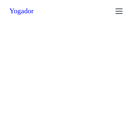
Yogador
Canciones y 
oraciones de los 
Hare Krishna
Descargar Cancionero de 
www.iskcon.com.mx
info@yogador.com
(
PDF)
+51 975471888